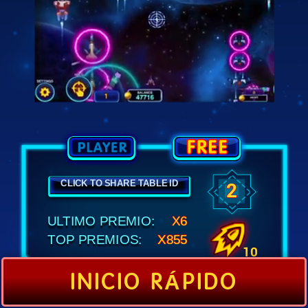
2
CLICK TO SHARE TABLE ID
ULTIMO PREMIO:
X6
TOP PREMIOS:
X855
10
INICIO RÁPIDO