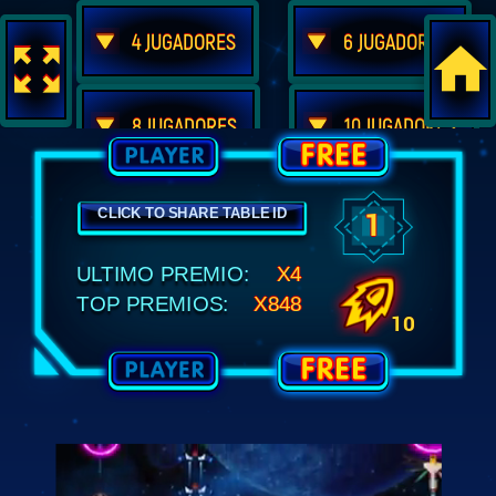
4 JUGADORES
6 JUGADORES
8 JUGADORES
10 JUGADORES
1
CLICK TO SHARE TABLE ID
ULTIMO PREMIO:
X4
TOP PREMIOS:
X848
10